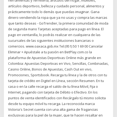
herramientas y ferretería, artículos del hogar, muebles,
artículos deportivos, belleza y cuidado personal, alimentos y
prácticamente todo lo demás que puedas imaginar. Gana
dinero vendiendo la ropa que ya no usas y compra las marcas
que tanto deseas - GoTrendier, la primera comunidad de moda
de segunda mano Tarjetas aceptadas para pago en línea. El
pago en ventanilla, lo podrás realizar en cualquiera de las
sucursales de las siguientes instituciones bancarias o
comercios. www.oaxaca.gob.mx Tel:(951) 50 1 69 00 Cancelar
Eliminar × Apuéstale a tu pasión en BetPlay.com.co la
plataforma de Apuestas Deportivas Online más grande en
Colombia: Apuestas Deportivas en Vivo, Sencillas, Combinadas,
Casino Online, Bonos de Apuestas, Cash Out en vivo,
Promociones, Sportsbook. Recarga tu línea y la de otros con tu
tarjeta de crédito en Digitel en Línea, sección Resumen. En tu
casa o en la calle recarga el saldo de tu línea Móvil, Fija o
Internet, pagando con tarjeta de Débito o Efectivo. En los
puntos de venta identificados con Recárgalo tú mismo solicita
desde tu equipo móvil tu recarga. La reconocida marca
Victoria's Secret cuenta con una alta gama de fragancias
exclusivas para la piel de la mujer, que te hacen resaltar en