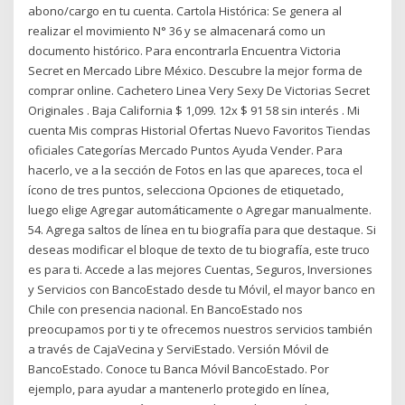
abono/cargo en tu cuenta. Cartola Histórica: Se genera al
realizar el movimiento N° 36 y se almacenará como un
documento histórico. Para encontrarla Encuentra Victoria
Secret en Mercado Libre México. Descubre la mejor forma de
comprar online. Cachetero Linea Very Sexy De Victorias Secret
Originales . Baja California $ 1,099. 12x $ 91 58 sin interés . Mi
cuenta Mis compras Historial Ofertas Nuevo Favoritos Tiendas
oficiales Categorías Mercado Puntos Ayuda Vender. Para
hacerlo, ve a la sección de Fotos en las que apareces, toca el
ícono de tres puntos, selecciona Opciones de etiquetado,
luego elige Agregar automáticamente o Agregar manualmente.
54. Agrega saltos de línea en tu biografía para que destaque. Si
deseas modificar el bloque de texto de tu biografía, este truco
es para ti. Accede a las mejores Cuentas, Seguros, Inversiones
y Servicios con BancoEstado desde tu Móvil, el mayor banco en
Chile con presencia nacional. En BancoEstado nos
preocupamos por ti y te ofrecemos nuestros servicios también
a través de CajaVecina y ServiEstado. Versión Móvil de
BancoEstado. Conoce tu Banca Móvil BancoEstado. Por
ejemplo, para ayudar a mantenerlo protegido en línea,